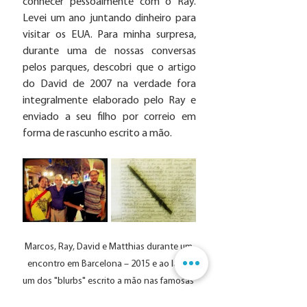
conhecer pessoalmente com o Ray. 
Levei um ano juntando dinheiro para 
visitar os EUA. Para minha surpresa, 
durante uma de nossas conversas 
pelos parques, descobri que o artigo 
do David de 2007 na verdade fora 
integralmente elaborado pelo Ray e 
enviado a seu filho por correio em 
forma de rascunho escrito a mão. 
Marcos, Ray, David e Matthias durante um 
encontro em Barcelona – 2015 e ao lado 
um dos "blurbs" escrito a mão nas famosas 
"yellow pages" do bloco de notas do Ray